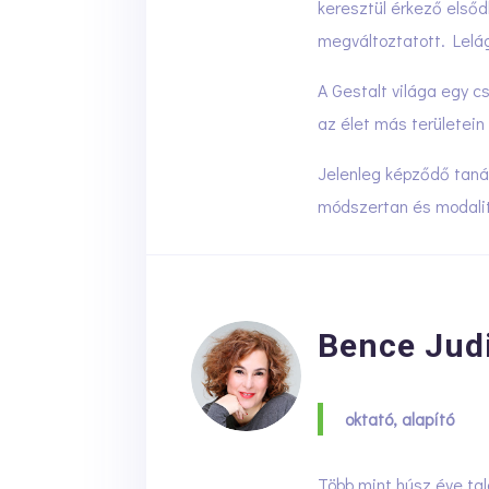
keresztül érkező elsőd
megváltoztatott. Lelágy
A Gestalt világa egy 
az élet más területein
Jelenleg képződő tanár
módszertan és modalitá
Bence Jud
oktató, alapító
Több mint húsz éve ta