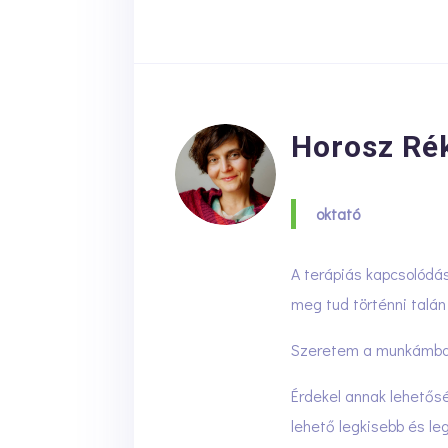
Horosz Ré
oktató
A terápiás kapcsolódás
meg tud történni talán
Szeretem a munkámban
Érdekel annak lehetősé
lehető legkisebb és le