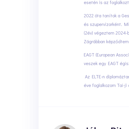
esetén is az foglalkoz
2022 óta tanítok a Ges
és szupervizorként. M
(2év) végeztem 2024-b
Zágrábban képződtem 
EAGT (European Associa
veszek egy EAGT égis
Az ELTE-n diplomázta
éve foglalkozom Tai-ji