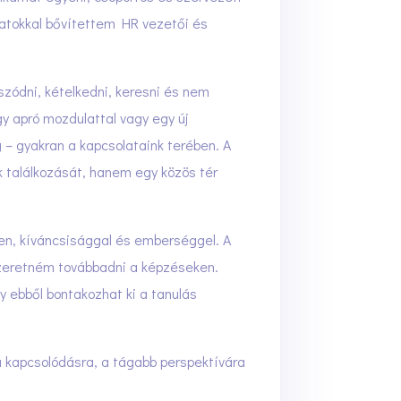
alatokkal bővítettem HR vezetői és
szódni, kételkedni, keresni és nem
y apró mozdulattal vagy egy új
– gyakran a kapcsolataink terében. A
 találkozását, hanem egy közös tér
ben, kíváncsisággal és emberséggel. A
szeretném továbbadni a képzéseken.
y ebből bontakozhat ki a tanulás
a kapcsolódásra, a tágabb perspektívára