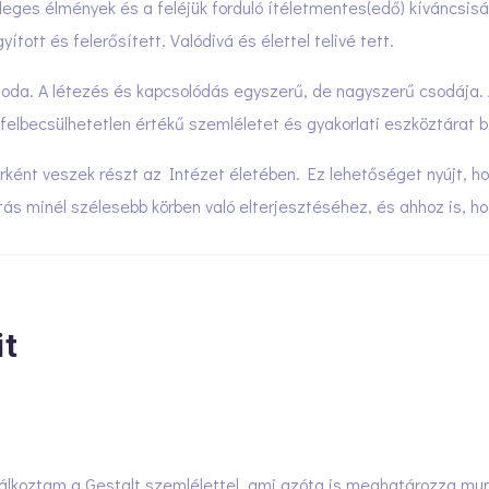
leges élmények és a feléjük forduló ítéletmentes(edő) kíváncsis
ított és felerősített. Valódivá és élettel telivé tett.
csoda. A létezés és kapcsolódás egyszerű, de nagyszerű csodája
 felbecsülhetetlen értékű szemléletet és gyakorlati eszköztárat bi
ként veszek részt az Intézet életében. Ez lehetőséget nyújt, ho
s minél szélesebb körben való elterjesztéséhez, és ahhoz is, h
it
lálkoztam a Gestalt szemlélettel, ami azóta is meghatározza mu