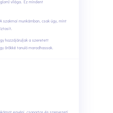
ág(om) világa. Ez mindent
. A szakmai munkámban, csak úgy, mint
ztosít.
gy hozzájáruljak a szeretett
ogy örökké tanuló maradhassak.
nkámat egyéni, csoportos és szervezeti