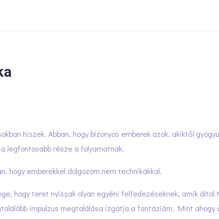
ka
okban hiszek. Abban, hogy bizonyos emberek azok, akiktől gyógyulu
 a legfontosabb része a folyamatnak.
, hogy emberekkel dolgozom nem technikákkal.
ge, hogy teret nyissak olyan egyéni felfedezéseknek, amik által 
gtalálóbb impulzus megtalálása izgatja a fantáziám. Mint ahogy 