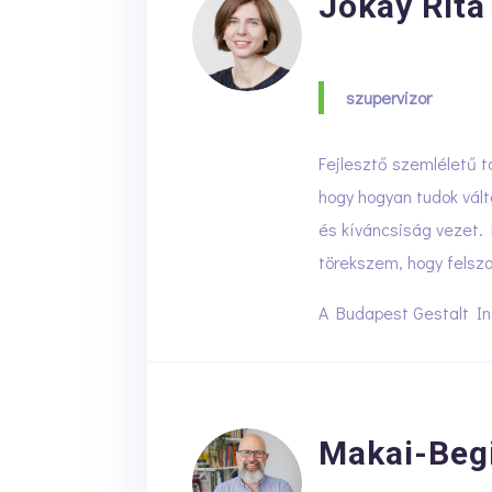
Jókay Rita
szupervizor
Fejlesztő szemléletű t
hogy hogyan tudok vál
és kíváncsiság vezet. 
törekszem, hogy felsza
A Budapest Gestalt In
Makai-Beg