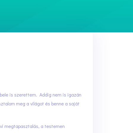
 bele is szerettem. Addig nem is igazán
sztalom meg a világot és benne a saját
zervi megtapasztalás, a testemen