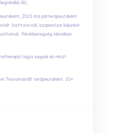
eginkább illő.
apeutaként, 2023 óta párterapeutaként
alt Institute-nál, szupervizor képzést
Institutnál. Pánikbetegség témában
hotherapy) tagja vagyok és részt
 Testorinetált terápeutaként. 20+