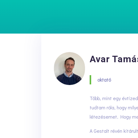
Avar Tamá
oktató
Több, mint egy évtized
tudtam róla, hogy mily
létezésemet. Hogy men
A Gestalt révén kitáru