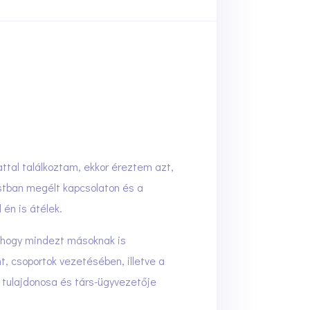
ttal találkoztam, ekkor éreztem azt,
stban megélt kapcsolaton és a
én is átélek.
 hogy mindezt másoknak is
, csoportok vezetésében, illetve a
 tulajdonosa és társ-ügyvezetője