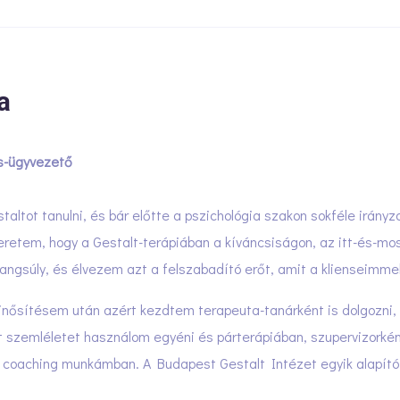
a
rs-ügyvezető
ltot tanulni, és bár előtte a pszichológia szakon sokféle irányza
eretem, hogy a Gestalt-terápiában a kíváncsiságon, az itt-és-mo
angsúly, és élvezem azt a felszabadító erőt, amit a klienseimmel 
inősítésem után azért kezdtem terapeuta-tanárként is dolgozni,
szemléletet használom egyéni és párterápiában, szupervizorként
s coaching munkámban. A Budapest Gestalt Intézet egyik alapító