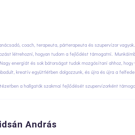
anácsadó, coach, terapeuta, párterapeuta és szupervízor vagyok. 
tozást létrehozni, hogyan tudom a fejlődést támogatni. Munkái
Nagy energiát és sok bátorságot tudok mozgósítani ahhoz, hogy va
badult, kreatív együttlétben dolgozzunk, és újra és újra a felfe
tézetben a hallgatók szakmai fejlődését szupervízorként támog
idsán András