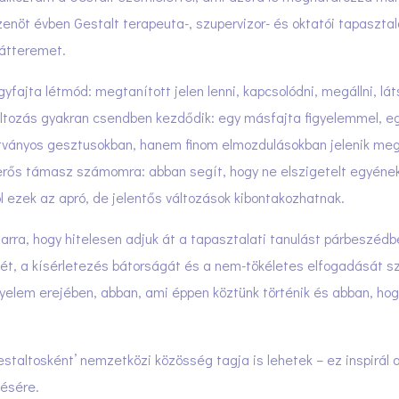
izenöt évben Gestalt terapeuta-, szupervizor- és oktatói tapaszt
hátteremet.
fajta létmód: megtanított jelen lenni, kapcsolódni, megállni, lát
ltozás gyakran csendben kezdődik: egy másfajta figyelemmel, eg
tványos gesztusokban, hanem finom elmozdulásokban jelenik meg 
 erős támasz számomra: abban segít, hogy ne elszigetelt egyének
l ezek az apró, de jelentős változások kibontakozhatnak.
rra, hogy hitelesen adjuk át a tapasztalati tanulást párbeszéd
ét, a kísérletezés bátorságát és a nem-tökéletes elfogadását 
igyelem erejében, abban, ami éppen köztünk történik és abban, hog
staltosként’ nemzetközi közösség tagja is lehetek – ez inspirál 
ésére.