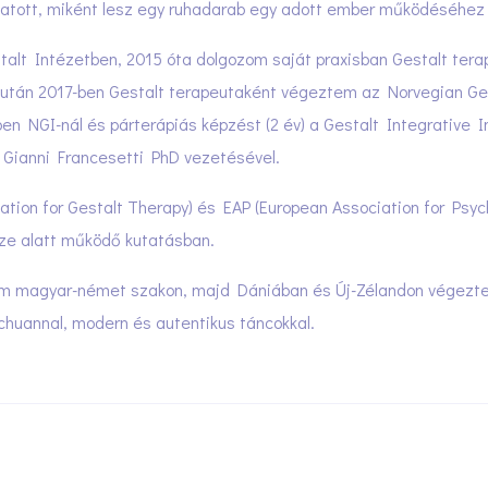
tatott, miként lesz egy ruhadarab egy adott ember működéséhez l
talt Intézetben, 2015 óta dolgozom saját praxisban Gestalt ter
iután 2017-ben Gestalt terapeutaként végeztem az Norvegian Gest
en NGI-nál és párterápiás képzést (2 év) a Gestalt Integrative 
Gianni Francesetti PhD vezetésével.
tion for Gestalt Therapy) és EAP (European Association for Psyc
ze alatt működő kutatásban.
m magyar-német szakon, majd Dániában és Új-Zélandon végeztem
 chuannal, modern és autentikus táncokkal.