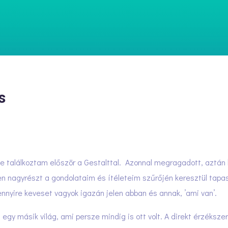
s
e találkoztam először a Gestalttal. Azonnal megragadott, aztán
en nagyrészt a gondolataim és ítéleteim szűrőjén keresztül tapa
nyire keveset vagyok igazán jelen abban és annak, ’ami van’.
lt egy másik világ, ami persze mindig is ott volt. A direkt érzéks