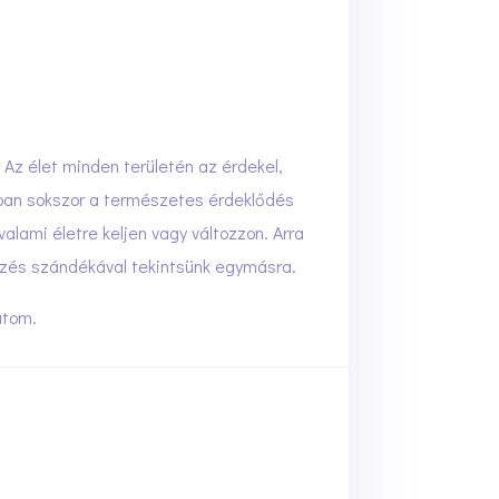
Az élet minden területén az érdekel,
mban sokszor a természetes érdeklődés
lami életre keljen vagy változzon. Arra
dezés szándékával tekintsünk egymásra.
atom.