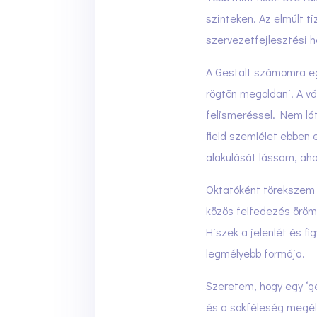
szinteken. Az elmúlt t
szervezetfejlesztési 
A Gestalt számomra egy
rögtön megoldani. A vá
felismeréssel. Nem lá
field szemlélet ebben
alakulását lássam, aho
Oktatóként törekszem a
közös felfedezés öröm
Hiszek a jelenlét és f
legmélyebb formája.
Szeretem, hogy egy ‘ge
és a sokféleség megél