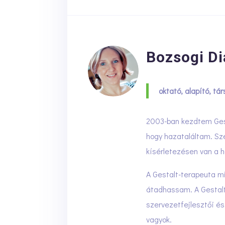
Bozsogi Di
oktató, alapító, tá
2003-ban kezdtem Gesta
hogy hazataláltam. Sz
kísérletezésen van a h
A Gestalt-terapeuta m
átadhassam. A Gestalt 
szervezetfejlesztői é
vagyok.